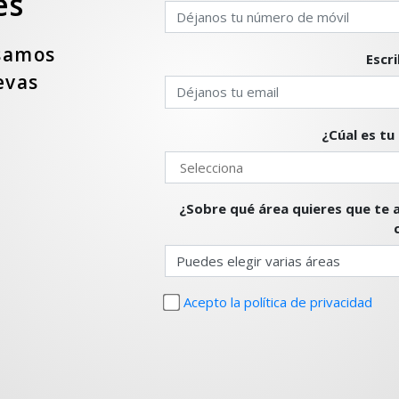
es
isamos
evas