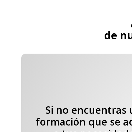
de n
Si no encuentras
formación que se a