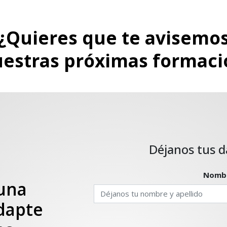
¿Quieres que te avisemo
uestras próximas formaci
 una
dapte