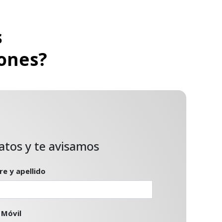
s
ones?