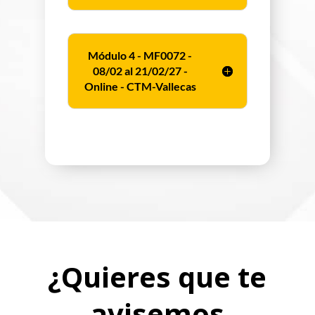
Módulo 4 - MF0072 -
08/02 al 21/02/27 -
Online - CTM-Vallecas
¿Quieres que te
avisemos