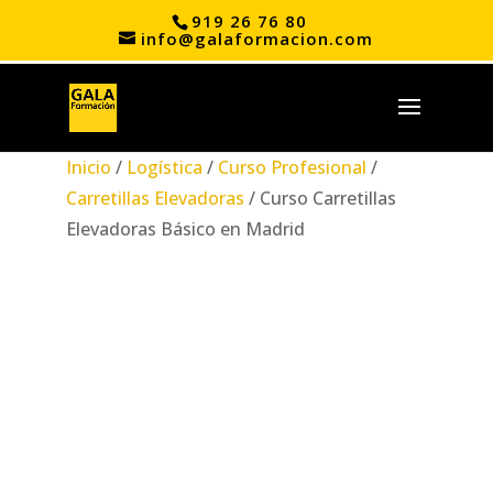
919 26 76 80
info@galaformacion.com
Inicio
/
Logística
/
Curso Profesional
/
Carretillas Elevadoras
/ Curso Carretillas
Elevadoras Básico en Madrid