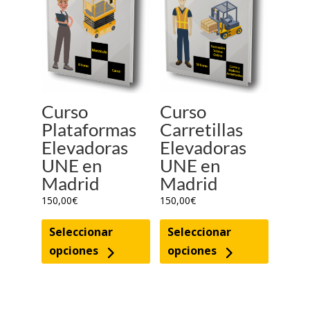
Curso
Curso
Plataformas
Carretillas
Elevadoras
Elevadoras
UNE en
UNE en
Madrid
Madrid
150,00
€
150,00
€
Este
Este
Seleccionar
Seleccionar
producto
produc
opciones
opciones
tiene
tiene
múltiples
múltipl
variantes.
variante