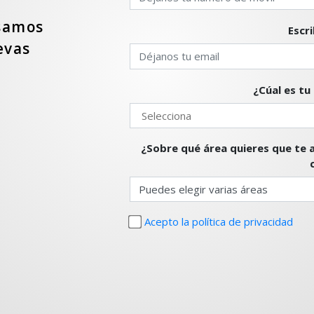
isamos
evas