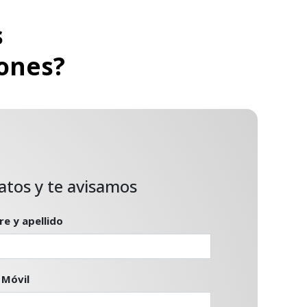
s
ones?