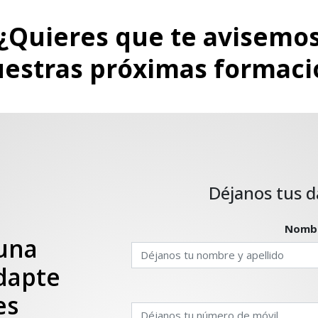
¿Quieres que te avisemo
uestras próximas formaci
 una
dapte
es