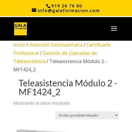
919 26 76 80
info@galaformacion.com
Inicio
/
Atención Sociosanitaria
/
Certificado
Profesional
/
Gestión de Llamadas de
Teleasistencia
/ Teleasistencia Módulo 2 -
MF1424_2
Teleasistencia Módulo 2 -
MF1424_2
Mostrando el único resultado